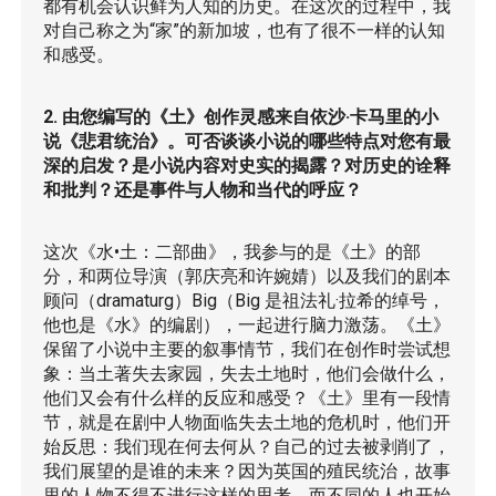
都有机会认识鲜为人知的历史。在这次的过程中，我
对自己称之为“家”的新加坡，也有了很不一样的认知
和感受。
2. 由您编写的《土》创作灵感来自依沙·卡马里的小
说《悲君统治》。可否谈谈小说的哪些特点对您有最
深的启发？是小说内容对史实的揭露？对历史的诠释
和批判？还是事件与人物和当代的呼应？
这次《水•土：二部曲》，我参与的是《土》的部
分，和两位导演（郭庆亮和许婉婧）以及我们的剧本
顾问（dramaturg）Big（Big 是祖法礼·拉希的绰号，
他也是《水》的编剧），一起进行脑力激荡。《土》
保留了小说中主要的叙事情节，我们在创作时尝试想
象：当土著失去家园，失去土地时，他们会做什么，
他们又会有什么样的反应和感受？《土》里有一段情
节，就是在剧中人物面临失去土地的危机时，他们开
始反思：我们现在何去何从？自己的过去被剥削了，
我们展望的是谁的未来？因为英国的殖民统治，故事
里的人物不得不进行这样的思考，而不同的人也开始