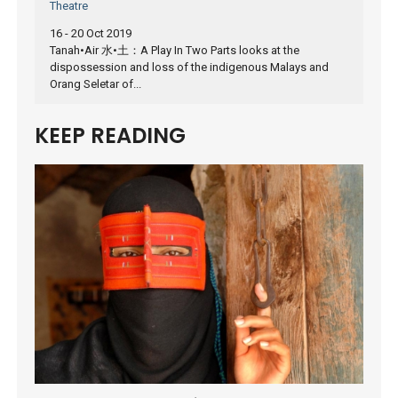
Theatre
16 - 20 Oct 2019
Tanah•Air 水•土：A Play In Two Parts looks at the
dispossession and loss of the indigenous Malays and
Orang Seletar of...
KEEP READING