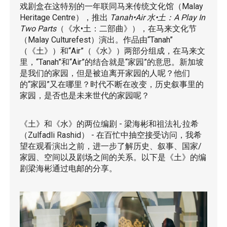
戏剧盒在这特别的一年联同马来传统文化馆（Malay
Heritage Centre），推出
Tanah•Air 水•土：A Play In
Two Parts
（《水•土：二部曲》），在马来文化节
（Malay Culturefest）演出。作品由“Tanah”
（《土》）和“Air”（《水》）两部分组成，在马来文
里，“Tanah”和“Air”的结合就是“家园”的意思。新加坡
是我们的家园，但是被迫离开家园的人呢？他们
的“家园”又在哪里？时代不断在改变，历史叙事里的
家园，是否也是未来世代的家园呢？
《土》和《水》的两位编剧 - 梁海彬和祖法礼·拉希
（Zulfadli Rashid） - 在百忙中抽空接受访问，我希
望在观看演出之前，进一步了解历史、叙事、国家/
家园、空间以及剧场之间的关系。以下是《土》的编
剧梁海彬通过电邮的分享。